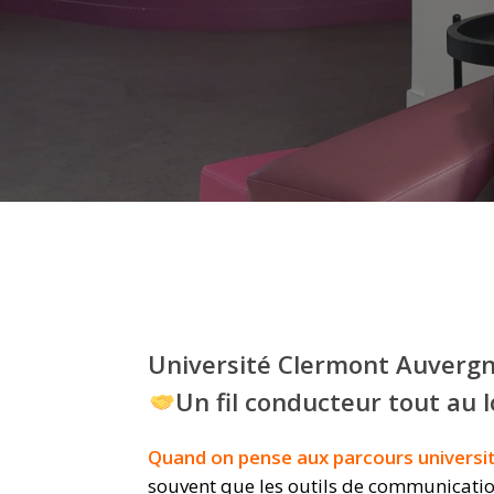
Université Clermont Auverg
Un fil conducteur tout au 
Hit enter to search or ESC to close
Quand on pense aux parcours universita
souvent que les outils de communication 