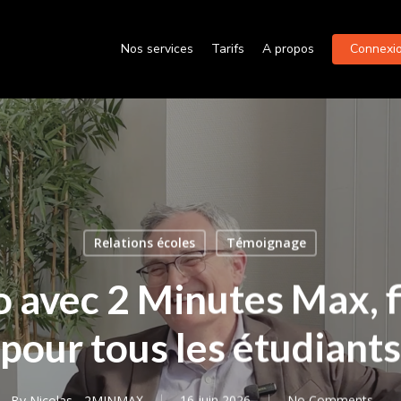
Nos services
Tarifs
A propos
Connexion
Relations écoles
Témoignage
o avec 2 Minutes Max, 
pour tous les étudiants
By
Nicolas - 2MINMAX
16 juin 2026
No Comments