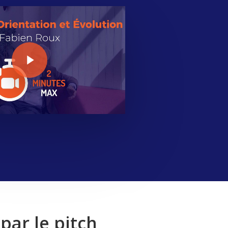
Play Video
par le pitch