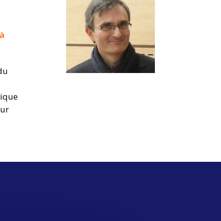
 à
 du
lique
our