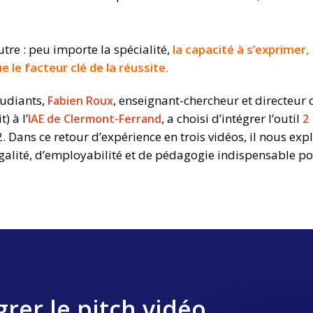
autre : peu importe la spécialité,
la capacité à s’exprimer,
 le facteur clé de la réussite.
tudiants,
, enseignant-chercheur et directeur
Fabien Roux
) à l’
, a choisi d’intégrer l’outil
IAE de Clermont-Ferrand
2
. Dans ce retour d’expérience en trois vidéos, il nous exp
’égalité, d’employabilité et de pédagogie indispensable p
er le pitch vidéo