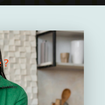
 ?
y accéder.