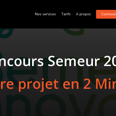
Nos services
Tarifs
A propos
Connexion
ncours
Semeur
2
re
projet
en
2
Mi