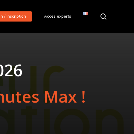
search
 / Inscription
Accès experts
026
nutes
Max
!