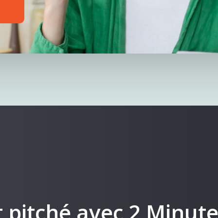
o
nt pitché avec 2 Minut