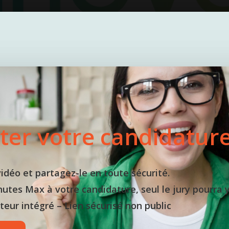
ter votre candidature
idéo et partagez-le en toute sécurité.
nutes Max à votre candidature, seul le jury pourra 
teur intégré – Lien sécurisé non public