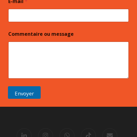
E-mail
*
Commentaire ou message
Envoyer
linkedin
instagram
whatsapp
tiktok
email