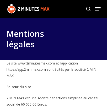
Skip
Menu
to
search
Close
main
Menu
content
Mentions
légales
Le site www.2minutesmax.com et l’application
https://app.2minmax.com sont édités par la société 2 MIN
MAX
Éditeur du site
2 MIN MAX est une société par actions simplifiée au capital
social de
60 000,00 Euros.