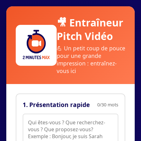
🎥 Entraîneur
Pitch Vidéo
💪 Un petit coup de pouce
pour une grande
impression : entraînez-
vous ici
1. Présentation rapide
0/30 mots