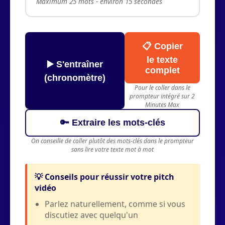
Maximum 25 mots - environ 15 secondes
📋 Copier
le texte
▶️ S'entraîner
complet
(chronomètre)
Pour le coller dans le
prompteur intégré sur 2
Minutes Max
🔑 Extraire les mots-clés
On conseille de coller plutôt des mots-clés dans le prompteur
sans lire votre texte mot à mot
💡 Conseils pour réussir votre pitch
vidéo
Parlez naturellement, comme si vous
discutiez avec quelqu'un