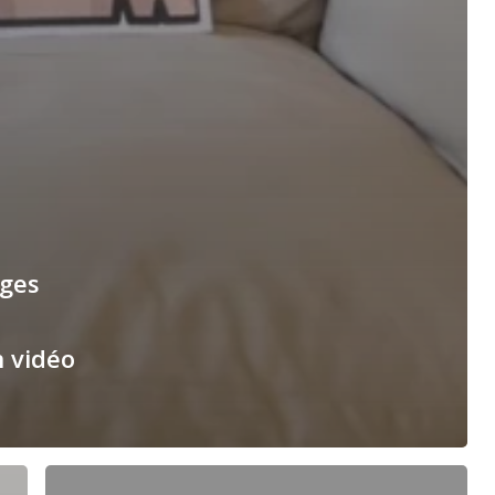
ges
s
n vidéo